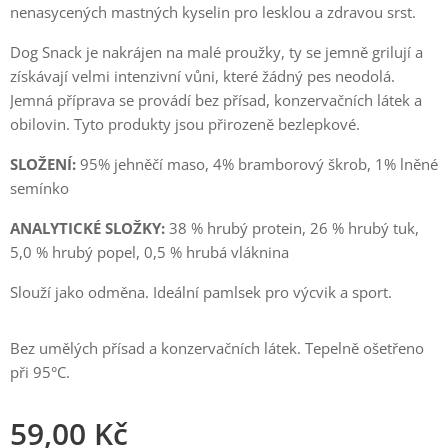
nenasycených mastných kyselin pro lesklou a zdravou srst.
Dog Snack je nakrájen na malé proužky, ty se jemně grilují a
získávají velmi intenzivní vůni, které žádný pes neodolá.
Jemná příprava se provádí bez přísad, konzervačních látek a
obilovin. Tyto produkty jsou přirozeně bezlepkové.
SLOŽENÍ:
95% jehněčí maso, 4% bramborový škrob, 1% lněné
semínko
ANALYTICKÉ SLOŽKY:
38 % hrubý protein, 26 % hrubý tuk,
5,0 % hrubý popel, 0,5 % hrubá vláknina
Slouží jako odměna. Ideální pamlsek pro výcvik a sport.
Bez umělých přísad a konzervačních látek. Tepelně ošetřeno
při 95°C.
59,00
Kč