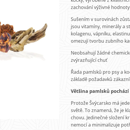
kočky, vyrobené z kvalitníc
zachování výživné hodnoty
Sušením v surovinách zůst
jsou vitamíny, minerály a s
kolagenu, vápníku, elastinu 
omezují tvorbu zubního ka
Neobsahují žádné chemické 
zvýrazňující chuť
Řada pamlsků pro psy a koč
základě požadavků zákazní
Většina pamlsků pochází 
Protože Švýcarsko má jeden
světě. To znamená, že je k
chovu. Jedinečné složení kr
nemocí a minimalizuje pot