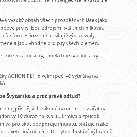
h surovin za použití technologie, která zaručuje
.
ává vysoký obsah všech prospěšných látek jako
topové prvky. Jsou zdrojem kvalitních bílkovin,
a fosforu. Přirozeně posilují žvýkací svaly,
mene a jsou vhodné pro psy všech plemen.
konzervační látky, umělá barviva ani látky
ky ACTION PET je velmi pečlivě vybrána na
ků.
ze Švýcarska a proč právě odtud?
 z nejpřísnějších zákonů na ochranu zvířat na
laden velký důraz na kvalitu krmiva a způsob
miva pro skot podporuje imunitu, snižuje riziko
řebu veterinární péče. Dobytek dostává výhradně