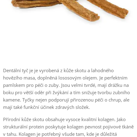
Dentální tyč je je vyrobená z kůže skotu a lahodného
hovězího masa, doplněná lososovým olejem. Je perfektním
pamlskem pro péči o zuby. Jsou velmi tvrdé, mají drážku na
boku pro větší oděr při žvýkání a tím snižuje tvorbu zubního
kamene. Tyčky nejen podporují přirozenou péči o chrup, ale
mají také funkční účinek zdravých složek.
Přírodní kůže skotu obsahuje vysoce kvalitní kolagen. Jako
strukturální protein poskytuje kolagen pevnost pojivové tkáně
v tahu. Kolagen je potřebný všude tam, kde je důležitá