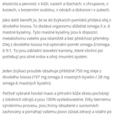
elasticita a pevnost: v kůži, vazech a šlachách, v chrupavce, v
kostech, v kosterním svalstvu, v cévách a dokonce i v zubech.
Jako další benefit je, že se do žvýkacích pamlsků přidává olej z
divokého lososa. To dodává organismu důležité omega-3 a -6
mastné kyseliny. Tyto mastné kyseliny jsou k dispozici
metabolismu vašeho psa okamžitě a bez předchozí přeměny.
Olej z divokého lososa má optimální poměr omega-3/omega-
6 9:1. To jsou základní stavební kameny, které všichni psi
potřebují pro silné srdce a silný imunitní systém.
Jeden žvýkací proužek obsahuje přibližně 750 mg oleje z
divokého lososa (197 mg omega-3 mastných kyselin / 28 mg
omega-6 mastných kyselin).
Pečlivě vybrané hovězí maso a přírodní kůže skotu pocházejí
z lokálních zdrojů a jsou 100% vysledovatelné. Díky šetrnému
výrobnímu procesu, jsou živiny obsažené v surovinách
zachovány a pomáhají vašemu psovi zůstat zdravý a vitální po