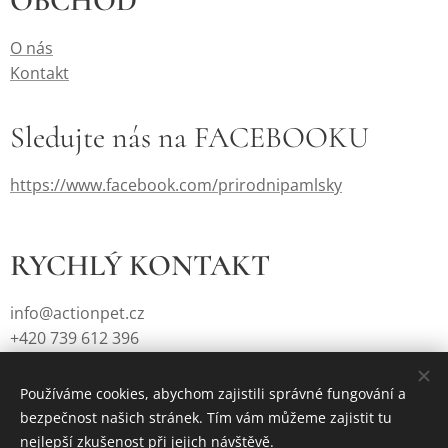
OBCHOD
O nás
Kontakt
Sledujte nás na FACEBOOKU
https://www.facebook.com/prirodnipamlsky
RYCHLÝ KONTAKT
info@actionpet.cz
+420 739 612 396
Používáme cookies, abychom zajistili správné fungování a
bezpečnost našich stránek. Tím vám můžeme zajistit tu
Vytvořeno službou
Webnode
Cookies
nejlepší zkušenost při jejich návštěvě.