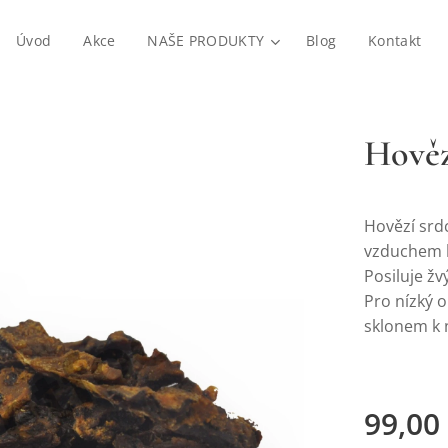
Úvod
Akce
NAŠE PRODUKTY
Blog
Kontakt
Hověz
Hovězí srd
vzduchem b
Posiluje ž
Pro nízký 
sklonem k 
99,00