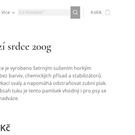
Více
Košík
í srdce 200g
ce je vyrobeno šetrným sušením horkým
ez barviv, chemických přísad a stabilizátorů.
výkací svaly a napomáhá odstraňovat zubní plak.
obsah tuku je tento pamlsek vhodný i pro psy se
nadváze.
Kč