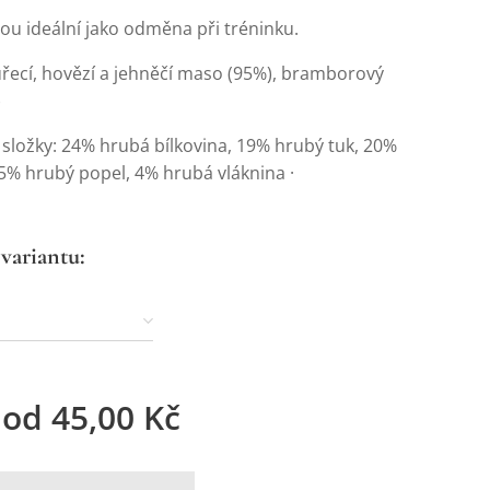
ou ideální jako odměna při tréninku.
uřecí, hovězí a jehněčí maso (95%), bramborový
)
 složky: 24% hrubá bílkovina, 19% hrubý tuk, 20%
,5% hrubý popel, 4% hrubá vláknina ·
 variantu:
 od
45,00
Kč