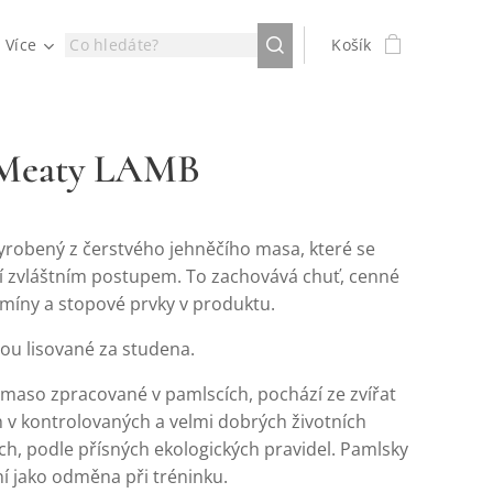
Více
Košík
 Meaty LAMB
yrobený z čerstvého jehněčího masa, které se
í zvláštním postupem. To zachovává chuť, cenné
tamíny a stopové prvky v produktu.
ou lisované za studena.
 maso zpracované v pamlscích, pochází ze zvířat
 v kontrolovaných a velmi dobrých životních
h, podle přísných ekologických pravidel. Pamlsky
ní jako odměna při tréninku.