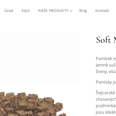
Úvod
Akce
NAŠE PRODUKTY
Blog
Kontakt
Soft
Pamlsek v
jemně suš
živiny, vi
Pamlsky js
Švýcarské
chovaných
podmínkác
jsou ideál