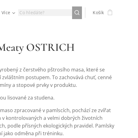
Více
Košík
 Meaty OSTRICH
yrobený z čerstvého pštrosího masa, které se
í zvláštním postupem. To zachovává chuť, cenné
tamíny a stopové prvky v produktu.
ou lisované za studena.
 maso zpracované v pamlscích, pochází ze zvířat
 v kontrolovaných a velmi dobrých životních
h, podle přísných ekologických pravidel. Pamlsky
ní jako odměna při tréninku.