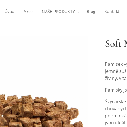
Úvod
Akce
NAŠE PRODUKTY
Blog
Kontakt
Soft
Pamlsek v
jemně suš
živiny, vi
Pamlsky js
Švýcarské
chovaných
podmínkác
jsou ideál