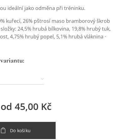
ou ideální jako odměna při tréninku.
70% kuřecí, 26% pštrosí maso bramborový škrob
 složky: 24,5% hrubá bílkovina, 19,8% hrubý tuk,
ost, 4,75% hrubý popel, 5,1% hrubá vláknina ·
 variantu:
 od
45,00
Kč
Do košíku