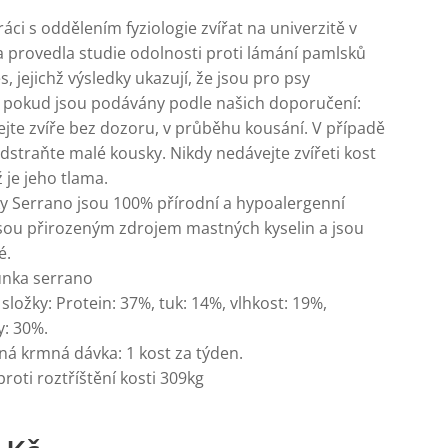
áci s oddělením fyziologie zvířat na univerzitě v
a provedla studie odolnosti proti lámání pamlsků
 jejichž výsledky ukazují, že jsou pro psy
 pokud jsou podávány podle našich doporučení:
jte zvíře bez dozoru, v průběhu kousání. V případě
dstraňte malé kousky. Nikdy nedávejte zvířeti kost
 je jeho tlama.
ky Serrano jsou 100% přírodní a hypoalergenní
Jsou přirozeným zdrojem mastných kyselin a jsou
é.
šunka serrano
 složky: Protein: 37%, tuk: 14%, vlhkost: 19%,
y: 30%.
á krmná dávka: 1 kost za týden.
roti roztříštění kosti 309kg