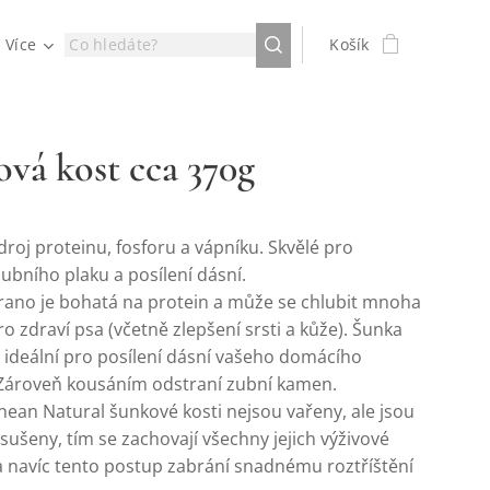
Více
Košík
vá kost cca 370g
roj proteinu, fosforu a vápníku. Skvělé pro
zubního plaku a posílení dásní.
rano je bohatá na protein a může se chlubit mnoha
ro zdraví psa (včetně zlepšení srsti a kůže). Šunka
 ideální pro posílení dásní vašeho domácího
 Zároveň kousáním odstraní zubní kamen.
ean Natural šunkové kosti nejsou vařeny, ale jsou
sušeny, tím se zachovají všechny jejich výživové
a navíc tento postup zabrání snadnému roztříštění