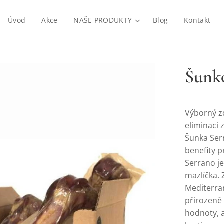
Úvod
Akce
NAŠE PRODUKTY
Blog
Kontakt
Šunko
Výborný zd
eliminaci 
Šunka Ser
benefity p
Serrano je
mazlíčka.
Mediterran
přirozeně 
hodnoty, 