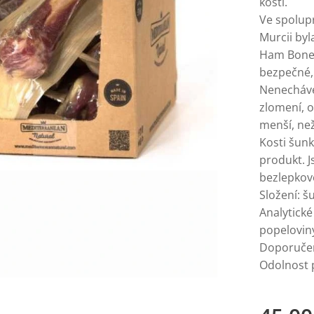
kosti.
Ve spolupr
Murcii byl
Ham Bones,
bezpečné,
Nenecháve
zlomení, o
menší, než
Kosti šun
produkt. 
bezlepkov
Složení: 
Analytické
popelovin
Doporučen
Odolnost p