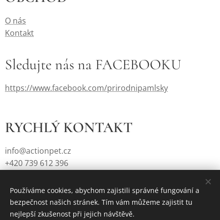
O nás
Kontakt
Sledujte nás na FACEBOOKU
https://www.facebook.com/prirodnipamlsky
RYCHLÝ KONTAKT
info@actionpet.cz
+420 739 612 396
Používáme cookies, abychom zajistili správné fungování a
bezpečnost našich stránek. Tím vám můžeme zajistit tu
Vytvořeno službou
Webnode
Cookies
nejlepší zkušenost při jejich návštěvě.