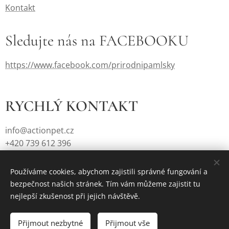
Kontakt
Sledujte nás na FACEBOOKU
https://www.facebook.com/prirodnipamlsky
RYCHLÝ KONTAKT
info@actionpet.cz
+420 739 612 396
Používáme cookies, abychom zajistili správné fungování a
bezpečnost našich stránek. Tím vám můžeme zajistit tu
Vytvořeno službou
Webnode
Cookies
nejlepší zkušenost při jejich návštěvě.
Vyprodáno
Přijmout nezbytné
Přijmout vše