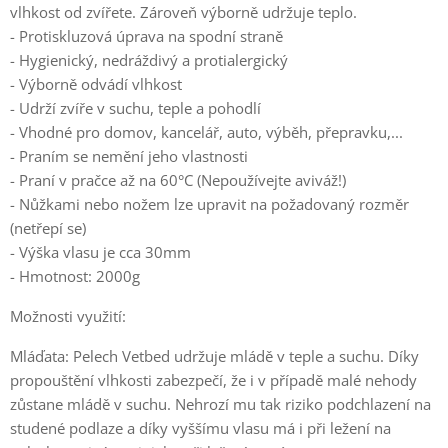
vlhkost od zvířete. Zároveň výborně udržuje teplo.
- Protiskluzová úprava na spodní straně
- Hygienický, nedráždivý a protialergický
- Výborně odvádí vlhkost
- Udrží zvíře v suchu, teple a pohodlí
- Vhodné pro domov, kancelář, auto, výběh, přepravku,...
- Praním se nemění jeho vlastnosti
- Praní v pračce až na 60°C (Nepoužívejte aviváž!)
- Nůžkami nebo nožem lze upravit na požadovaný rozměr
(netřepí se)
- Výška vlasu je cca 30mm
- Hmotnost: 2000g
Možnosti využití:
Mláďata: Pelech Vetbed udržuje mládě v teple a suchu. Díky
propouštění vlhkosti zabezpečí, že i v případě malé nehody
zůstane mládě v suchu. Nehrozí mu tak riziko podchlazení na
studené podlaze a díky vyššímu vlasu má i při ležení na