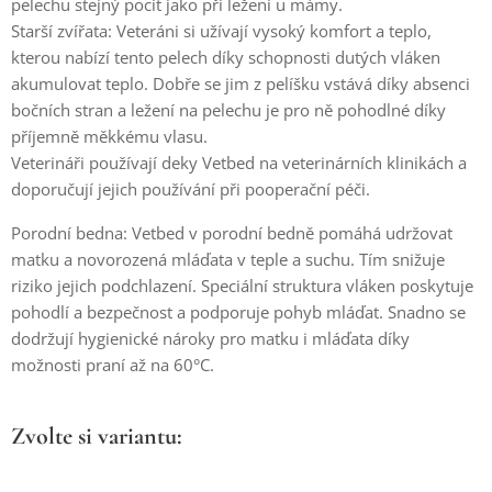
pelechu stejný pocit jako při ležení u mámy.
Starší zvířata: Veteráni si užívají vysoký komfort a teplo,
kterou nabízí tento pelech díky schopnosti dutých vláken
akumulovat teplo. Dobře se jim z pelíšku vstává díky absenci
bočních stran a ležení na pelechu je pro ně pohodlné díky
příjemně měkkému vlasu.
Veterináři používají deky Vetbed na veterinárních klinikách a
doporučují jejich používání při pooperační péči.
Porodní bedna: Vetbed v porodní bedně pomáhá udržovat
matku a novorozená mláďata v teple a suchu. Tím snižuje
riziko jejich podchlazení. Speciální struktura vláken poskytuje
pohodlí a bezpečnost a podporuje pohyb mláďat. Snadno se
dodržují hygienické nároky pro matku i mláďata díky
možnosti praní až na 60°C.
Zvolte si variantu: